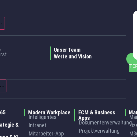
e
Unser Team
rst
Werte und Vision
TE
365
Modern Workplace
ECM & Business
Man
Intelligentes
Ma
Apps
Dokumentenverwaltung
ategie &
Intranet
Li
Projektverwaltung
Mitarbeiter-App
M3
nce & KI