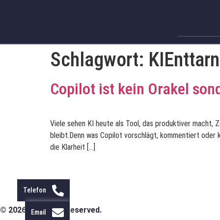
Schlagwort:
KIEnttarn
Copilot ist kein Orakel son
Viele sehen KI heute als Tool, das produktiver macht, 
bleibt.Denn was Copilot vorschlägt, kommentiert oder ko
die Klarheit […]
Telefon
© 2026 All Rights Reserved.
Email