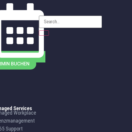
RMIN BUCHEN
aged Services
naged Workplace
zenzmanagement
65 Support