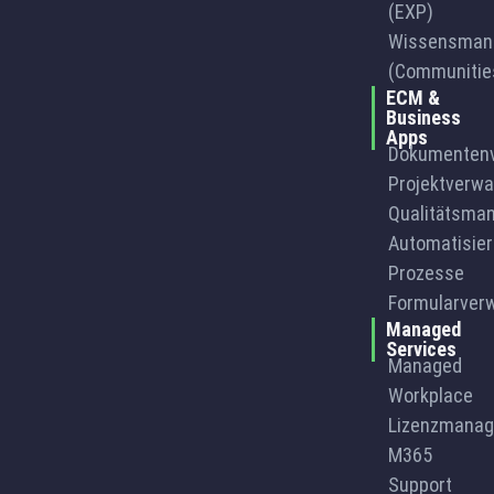
(EXP)
Wissensman
(Communities
ECM &
Business
Apps
Dokumentenv
Projektverwa
Qualitätsma
Automatisier
Prozesse
Formularver
Managed
Services
Managed
Workplace
Lizenzmana
M365
Support