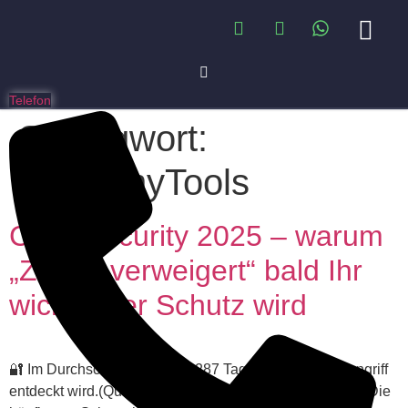
Telefon
Schlagwort:
TooManyTools
Cybersecurity 2025 – warum
„Zugriff verweigert“ bald Ihr
wichtigster Schutz wird
🔐 Im Durchschnitt dauert es 287 Tage, bis ein Cyberangriff
entdeckt wird.(Quelle: IBM Cost of Data Breach Report) Die