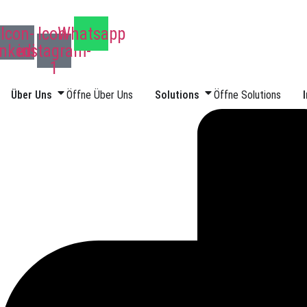
Zum
Inhalt
Icon-
Icon-
Whatsapp
springen
inkedin
instagram-
1
Über Uns
Öffne Über Uns
Solutions
Öffne Solutions