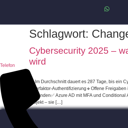
Schlagwort:
Change
Cybersecurity 2025 – war
wird
Telefon
🔐 Im Durchschnitt dauert es 287 Tage, bis ein 
Mehrfaktor-Authentifizierung🔹Offene Freigaben 
anwenden✅ Azure AD mit MFA und Conditional Acc
Projekt – sie […]