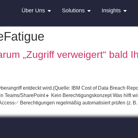
Über Uns
Solutions
Insights
Fatigue
um „Zugriff verweigert“ bald Ih
Cyberangriff entdeckt wird.(Quelle: IBM Cost of Data Breach Re
in Teams/SharePoint🔹 Kein Berechtigungskonzept Was hilft wi
ess✅ Berechtigungen regelmäßig automatisiert prüfen (z. B. m